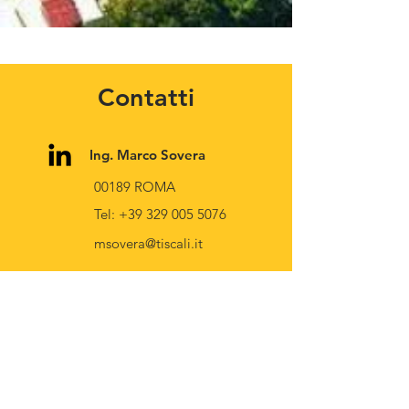
Contatti
Ing. Marco Sovera
00189 ROMA
Tel:
+39 329 005 5076
msovera@tiscali.it
Arch. Laura Di Spes
​00179 ROMA
Tel:
+39 335 300197
ldispes@tiscali.it