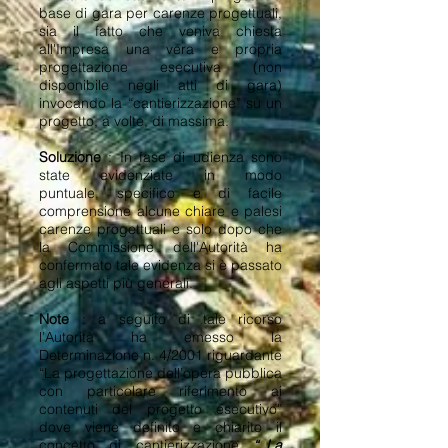
base di gara per carenze progettuali,
sia il fatto che veniva chiesta
all'Impresa una vera e propria
progettazione esecutiva (non
disponibile negli atti di gara)
invocando la “cantierizzazione” su un
progetto, a volte, di massima.
Soluzione
: In fase di udienza sono
state evidenziate in modo
puntuale,
specifico e
di facile
comprensione alcune chiare e palesi
carenze progettuali e solo dopo che
la Commissione dell'Autorità ha
confermato tale evidenza si è passato
agli aspetti più generali.
Note
: a seguito di tale ricorso
l’Autorità ha emesso la
Determinazione n. 4/2001 riguardante
“La progettazione dell’opera pubblica
con particolare riferimento ai
contenuti del progetto esecutivo”
dove viene definito e chiarito il
concetto di cantierizzazione
“..La