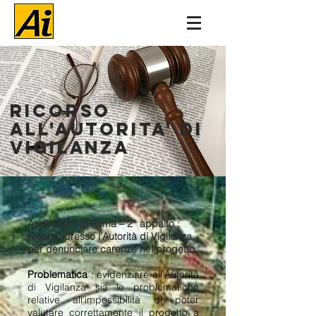
RICORSO
ALL'
AUTORITA' DI
VIGILANZA
Auditorium di Roma – 2° appalto :
Ricorso presso l’Autorità di Vigilanza
per denunciare carenze nel progetto.
Problematica
: evidenziare all’Autorità
di Vigilanza sia le problematiche
relative all’impossibilità di poter
valutare correttamente il progetto a