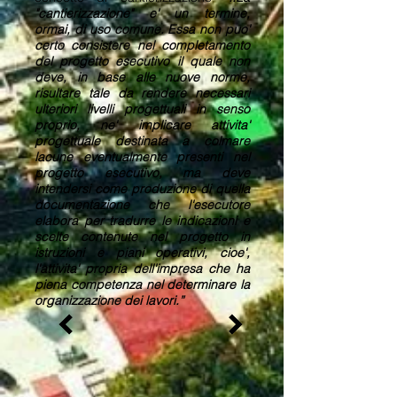
"cantierizzazione" e' un termine,
ormai, di uso comune. Essa non puo'
certo consistere nel completamento
del progetto esecutivo il quale non
deve, in base alle nuove norme,
risultare tale da rendere necessari
ulteriori livelli progettuali in senso
proprio, ne' implicare attivita'
progettuale destinata a colmare
lacune eventualmente presenti nel
progetto esecutivo, ma deve
intendersi come produzione di quella
documentazione che l'esecutore
elabora per tradurre le indicazioni e
scelte contenute nel progetto in
istruzioni e piani operativi, cioe',
l'attivita' propria dell'impresa che ha
piena competenza nel determinare la
organizzazione dei lavori.”