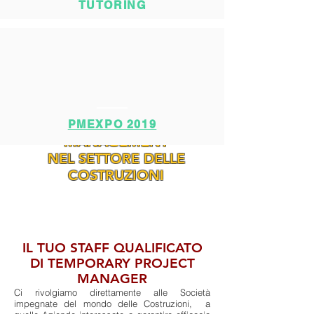
TUTORING
IL TEMPORARY
PMEXPO 2019
MANAGEMENT
NEL SETTORE DELLE
COSTRUZIONI
IL TUO STAFF QUALIFICATO
DI TEMPORARY PROJECT
MANAGER
Ci rivolgiamo direttamente alle Società
impegnate del mondo delle Costruzioni, a