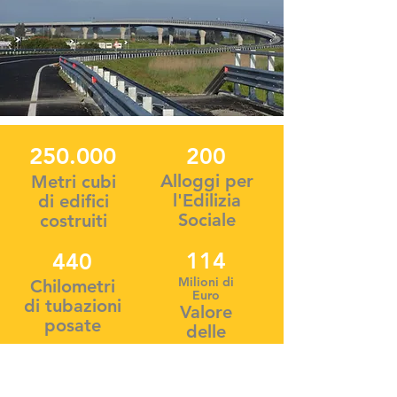
250.000
200
Alloggi per
Metri cubi
l'Edilizia
di edifici
Sociale
costruiti
114
440
Milioni di
Chilometri
Euro
di tubazioni
Valore
posate
delle
opere
costruite