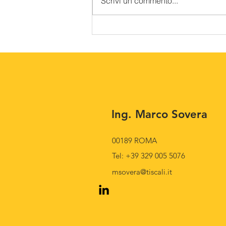
Scrivi un commento...
Corso Direzione Tecnica di
Cantiere 2026
Ing. Marco Sovera
00189 ROMA
Tel: +39 329 005 5076
msovera@tiscali.it