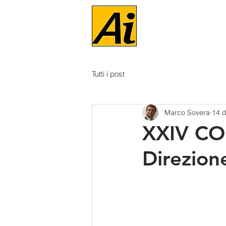
Tutti i post
Marco Sovera
14 d
XXIV CO
Direzion