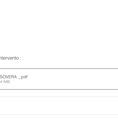
ntervento : 
3 SOVERA _
.pdf
2.41MB