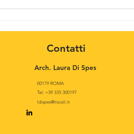
SOFT SKILLS IN CANTIERE
Cors
nov-dic 2026
Cont
Contatti
Arch. Laura Di Spes
​00179 ROMA
Tel: +39 335 300197
ldispes@tiscali.it